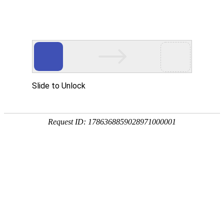
行业新闻
新闻中心
以匠心守安澜，绘就白龙江、白水江生
首页
>
新闻中心
>
行业新闻
态新图景
来源： 作者： 时间：2026-05-22
在青山环抱间，白龙江、白水江奔流不息，既
是滋养一方水土的
“母亲河”，也是守护流域安全
的关键防线。面对部分河段防洪能力不足、生态功