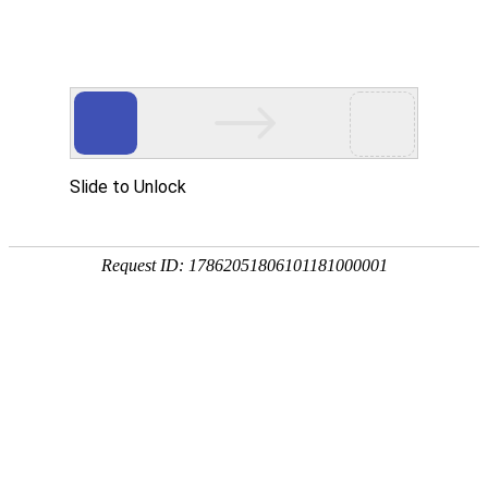
行业新闻
新闻中心
改善沟道生态环境，助力乡村振兴与流
首页
>
新闻中心
>
行业新闻
域生态保护高质量发展
来源： 作者： 时间：2026-03-20
为切实防范山洪灾害风险，补齐区域防洪
短板，守护人民群众生命财产安全，改善沟道
生态环境，助力乡村振兴与流域生态保护高质