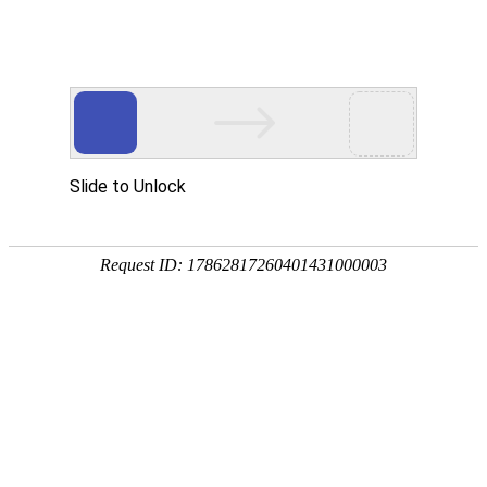
测绘技术服务
公路设计
旅游规划设计
核心业务
主营范围有：
无人机航测、工程测量、地理信息信
首页
>
核心业务
>
测绘技术服务
息工程、不动产测绘；
公司拥有一支经验丰富、技术过硬的工程优德官网旗舰
店团队，拥有中海达V10、无人机大疆精灵4Pro、大疆精灵
4RTK。承接的项目遍布甘肃、新疆、青海、陕西等地区。